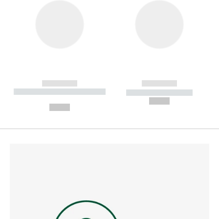
------------
------------
----------- ----------- --------
----------- -----------
---
--,-- €
--,-- €