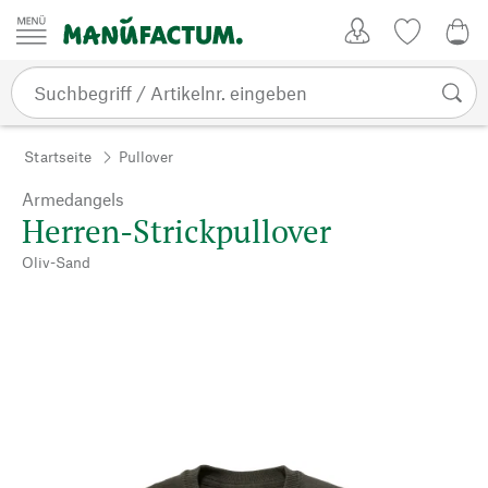
Zum Inhalt springen
Kundenkonto
Merkliste
0,0
Startseite
Pullover
Armedangels
Herren-Strickpullover
Oliv-Sand