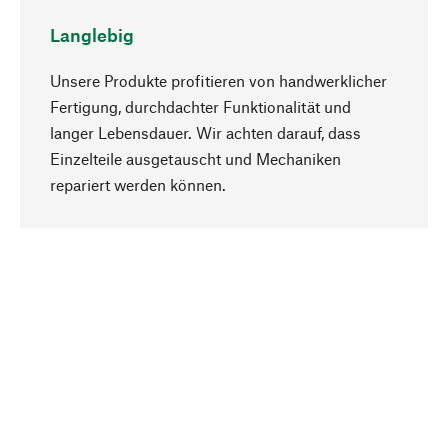
Langlebig
Unsere Produkte profitieren von handwerklicher
Fertigung, durchdachter Funktionalität und
langer Lebensdauer. Wir achten darauf, dass
Einzelteile ausgetauscht und Mechaniken
Nach oben
repariert werden können.
Bewusst
Nachhaltigkeit steht im Fokus unserer
Produktauswahl. Wir setzen auf natürliche
Inhaltsstoffe und Materialien, die gepflegt werden
können, sowie auf eine ressourcenschonende
und sozialverträgliche Produktion.