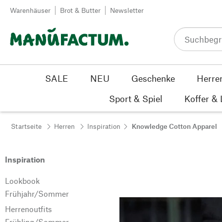
Zum Inhalt springen
Warenhäuser
Brot & Butter
Newsletter
SALE
NEU
Geschenke
Herre
Sport & Spiel
Koffer &
Startseite
Herren
Inspiration
Knowledge Cotton Apparel
Inspiration
Lookbook
Frühjahr/Sommer
Herrenoutfits
Frühling/Sommer