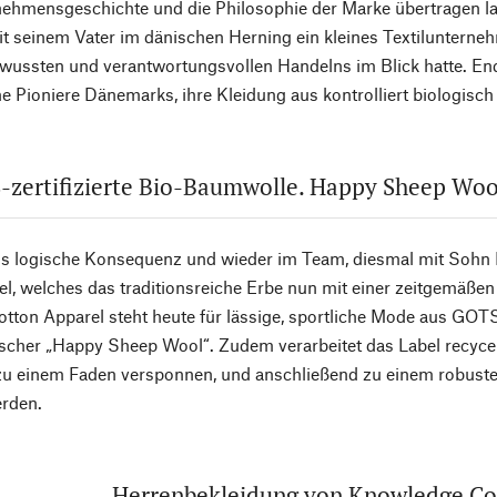
nehmensgeschichte und die Philosophie der Marke übertragen l
 seinem Vater im dänischen Herning ein kleines Textilunterne
ussten und verantwortungsvollen Handelns im Blick hatte. End
ne Pioniere Dänemarks, ihre Kleidung aus kontrolliert biologisc
zertifizierte Bio-Baumwolle. Happy Sheep Woo
als logische Konsequenz und wieder im Team, diesmal mit Soh
l, welches das traditionsreiche Erbe nun mit einer zeitgemäßen 
ton Apparel steht heute für lässige, sportliche Mode aus GOTS
cher „Happy Sheep Wool“. Zudem verarbeitet das Label recycelt
 zu einem Faden versponnen, und anschließend zu einem robust
erden.
Herrenbekleidung von Knowledge Co