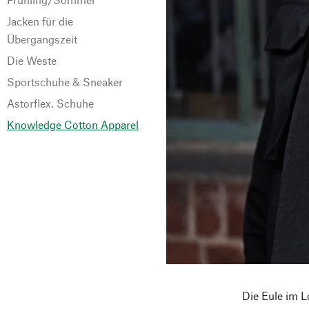
Jacken für die
Übergangszeit
Die Weste
Sportschuhe & Sneaker
Astorflex. Schuhe
Knowledge Cotton Apparel
Die Eule im L