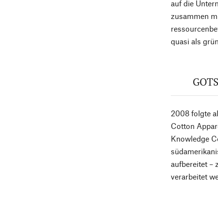
auf die Unter
zusammen mit
ressourcenbew
quasi als grü
GOTS-
2008 folgte 
Cotton Appare
Knowledge Cot
südamerikanis
aufbereitet –
verarbeitet w