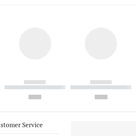
------------
------------
----------- ----------- ----------
----------- ----------- ----------
-
-
--,-- €
--,-- €
stomer Service