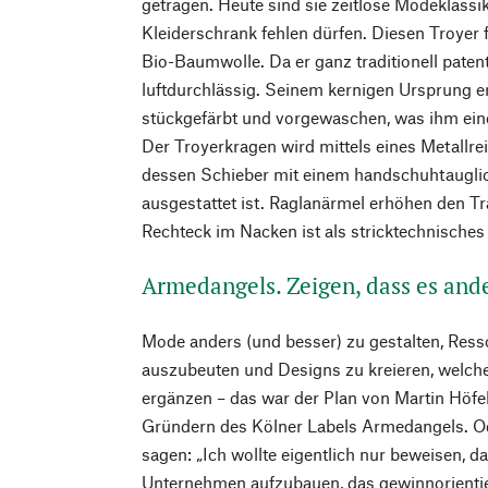
getragen. Heute sind sie zeitlose Modeklassik
Kleiderschrank fehlen dürfen. Diesen Troyer 
Bio-Baumwolle. Da er ganz traditionell patentge
luftdurchlässig. Seinem kernigen Ursprung e
stückgefärbt und vorgewaschen, was ihm eine
Der Troyerkragen wird mittels eines Metallr
dessen Schieber mit einem handschuhtauglic
ausgestattet ist. Raglanärmel erhöhen den Tr
Rechteck im Nacken ist als stricktechnisches
Armedangels. Zeigen, dass es and
Mode anders (und besser) zu gestalten, Ress
auszubeuten und Designs zu kreieren, welch
ergänzen – das war der Plan von Martin Höfe
Gründern des Kölner Labels Armedangels. O
sagen: „Ich wollte eigentlich nur beweisen, da
Unternehmen aufzubauen, das gewinnorientier