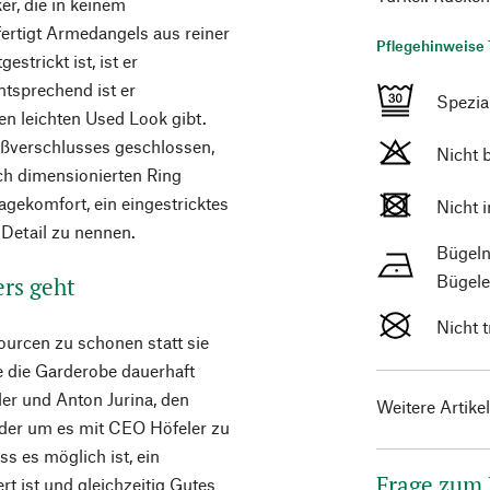
er, die in keinem
fertigt Armedangels aus reiner
Pflegehinweise 
strickt ist, ist er
ntsprechend ist er
Spezi
n leichten Used Look gibt.
eißverschlusses geschlossen,
Nicht 
h dimensionierten Ring
agekomfort, ein eingestricktes
Nicht 
 Detail zu nennen.
Bügeln
Bügele
ers geht
Nicht 
ourcen zu schonen statt sie
e die Garderobe dauerhaft
ler und Anton Jurina, den
Weitere Artike
der um es mit CEO Höfeler zu
ss es möglich ist, ein
Frage zum
t ist und gleichzeitig Gutes