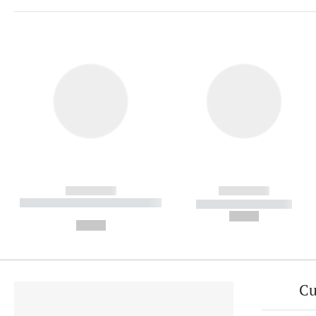
------------
------------
----------- ----------- ----------
----------- -----------
-
--,-- €
--,-- €
Cu