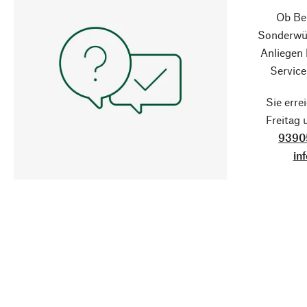
Ob Ber
Sonderwün
Anliegen
Service
Sie erre
Freitag
9390
in