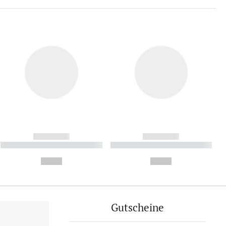
------------
------------
----------- ----------- ----------
----------- ----------- ----------
- -----------
-
--,-- €
--,-- €
Gutscheine