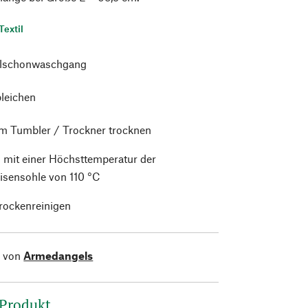
Textil
alschonwaschgang
bleichen
im Tumbler / Trockner trocknen
 mit einer Höchsttemperatur der
isensohle von 110 °C
trockenreinigen
l von
Armedangels
 Produkt