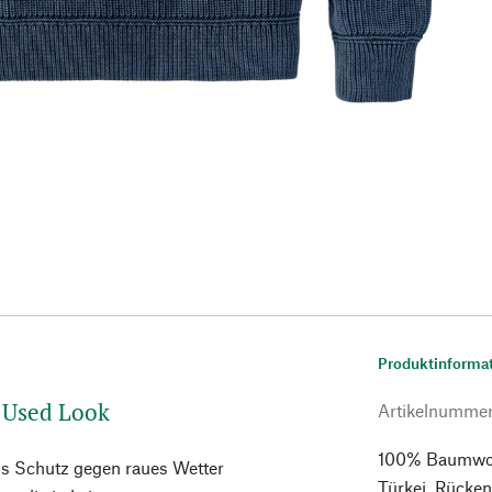
Produktinforma
m Used Look
Artikelnumme
100% Baumwolle
ls Schutz gegen raues Wetter
Türkei. Rücken