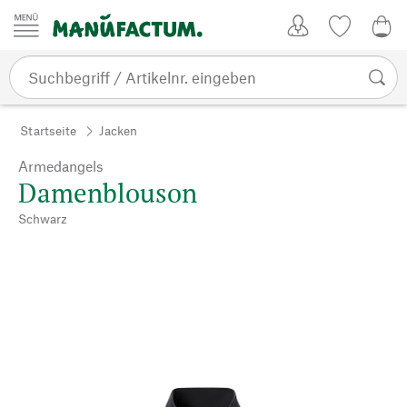
Zum Inhalt springen
Kundenkonto
Merkliste
0,0
Startseite
Jacken
Armedangels
Damenblouson
Schwarz