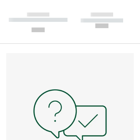
------------
------------
----------- ----------- --------
----------- -----------
---
--,-- €
--,-- €