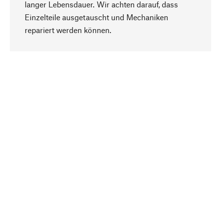
langer Lebensdauer. Wir achten darauf, dass
Einzelteile ausgetauscht und Mechaniken
Nach oben
repariert werden können.
Bewusst
Nachhaltigkeit steht im Fokus unserer
Produktauswahl. Wir setzen auf natürliche
Inhaltsstoffe und Materialien, die gepflegt werden
können, sowie auf eine ressourcenschonende
und sozialverträgliche Produktion.
Ausgewählt