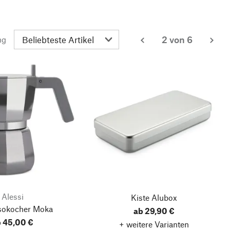
2 von 6
ng
zurück
wei
Alessi
Kiste Alubox
sokocher Moka
ab 29,90 €
 45,00 €
+ weitere Varianten