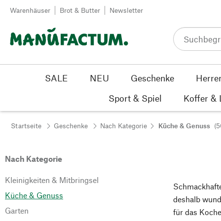
Zum Inhalt springen
Warenhäuser
Brot & Butter
Newsletter
SALE
NEU
Geschenke
Herre
Sport & Spiel
Koffer &
Startseite
Geschenke
Nach Kategorie
Küche & Genuss
(5
Nach Kategorie
Kleinigkeiten & Mitbringsel
Schmackhafte
Küche & Genuss
deshalb wund
Garten
für das Koche