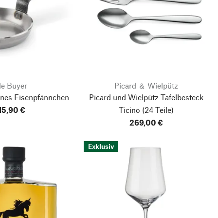
de Buyer
Picard ＆ Wielpütz
ines Eisenpfännchen
Picard und Wielpütz Tafelbesteck
15,90 €
Ticino
(24 Teile)
269,00 €
Exklusiv