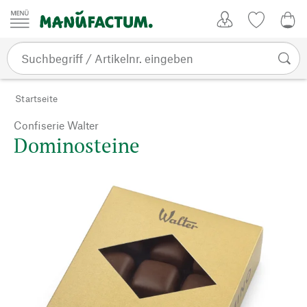
Zum Inhalt springen
Kundenkonto
Merkliste
0,0
Startseite
Confiserie Walter
Dominosteine