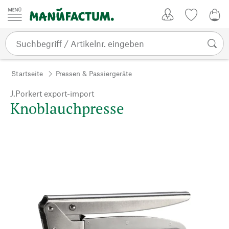
Zum Inhalt springen
Kundenkonto
Merkliste
0,0
Startseite
Pressen & Passiergeräte
J.Porkert export-import
Knoblauchpresse