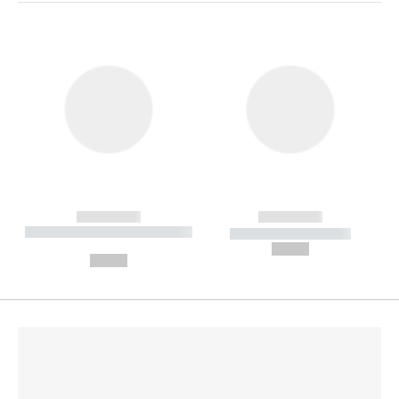
------------
------------
----------- ----------- --------
----------- -----------
---
--,-- €
--,-- €