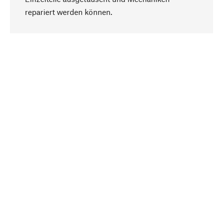
Nach oben
repariert werden können.
Bewusst
Nachhaltigkeit steht im Fokus unserer
Produktauswahl. Wir setzen auf natürliche
Inhaltsstoffe und Materialien, die gepflegt werden
können, sowie auf eine ressourcenschonende
und sozialverträgliche Produktion.
Ausgewählt
Als Ihr kompetenter Partner arbeiten wir