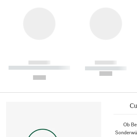
------------
------------
----------- ----------- ----------
----------- -----------
-
--,-- €
--,-- €
Cu
Ob Ber
Sonderwün