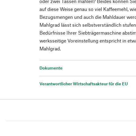
oder zwei Tassen mahlen? Beides können Si
auf diese Weise genau so viel Kaffeemehl, wi
Bezugsmengen und auch die Mahldauer werde
Mahlgrad lässt sich selbstverständlich stufen
Bedürfnisse Ihrer Siebträgermaschine absti
werksseitige Voreinstellung entspricht in e
Mahlgrad.
Dokumente
Verantwortlicher Wirtschaftsakteur für die EU