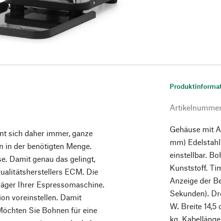
Produktinforma
Artikelnumme
Gehäuse mit A
hnt sich daher immer, ganze
mm) Edelstahl
n in der benötigten Menge.
einstellbar. 
se. Damit genau das gelingt,
Kunststoff. Ti
ualitätsherstellers ECM. Die
Anzeige der B
räger Ihrer Espressomaschine.
Sekunden). Dr
ion voreinstellen. Damit
W. Breite 14,5
Möchten Sie Bohnen für eine
kg. Kabellänge