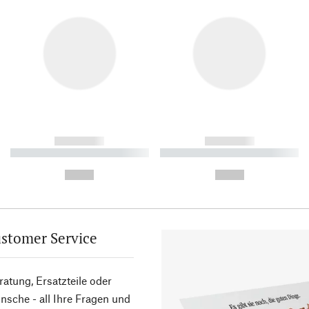
------------
------------
----------- ----------- ----------
----------- ----------- ----------
-
-
--,-- €
--,-- €
stomer Service
atung, Ersatzteile oder
sche - all Ihre Fragen und