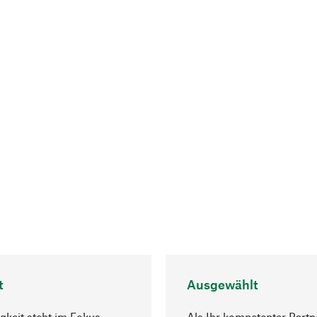
t
Ausgewählt
gkeit steht im Fokus
Als Ihr kompetenter Partn