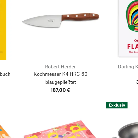
Robert Herder
Dorling K
hbuch
Kochmesser K4 HRC 60
blaugepließtet
187,00 €
Exklusiv