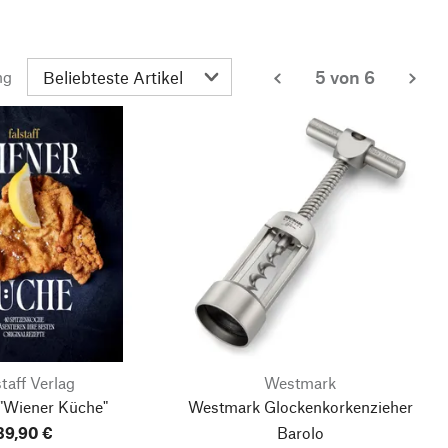
5 von 6
ng
zurück
wei
staff Verlag
Westmark
 "Wiener Küche"
Westmark Glockenkorkenzieher
39,90 €
Barolo