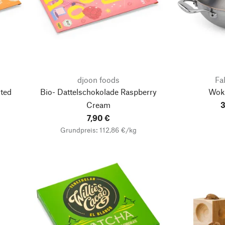
djoon foods
Fa
lted
Bio- Dattelschokolade Raspberry
Wok 
Cream
3
7,90 €
Grundpreis: 112,86 €/kg