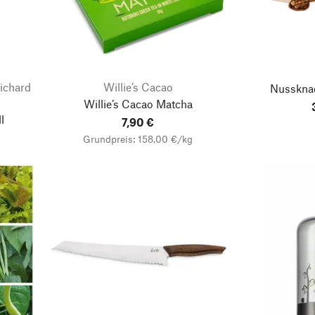
ichard
Willie’s Cacao
Nusskna
Willie’s Cacao Matcha
l
7,90 €
Grundpreis: 158,00 €/kg