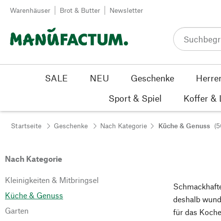
Zum Inhalt springen
Warenhäuser
Brot & Butter
Newsletter
SALE
NEU
Geschenke
Herre
Sport & Spiel
Koffer &
Startseite
Geschenke
Nach Kategorie
Küche & Genuss
(5
Nach Kategorie
Kleinigkeiten & Mitbringsel
Schmackhafte
Küche & Genuss
deshalb wund
Garten
für das Koche