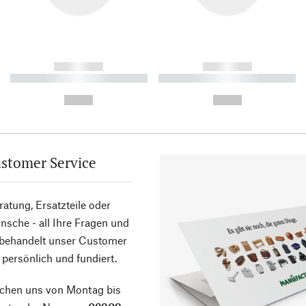
------------
------------
----------- ----------- ----------
----------- ----------- ----------
-
-
--,-- €
--,-- €
stomer Service
atung, Ersatzteile oder
sche - all Ihre Fragen und
 behandelt unser Customer
 persönlich und fundiert.
ichen uns von Montag bis