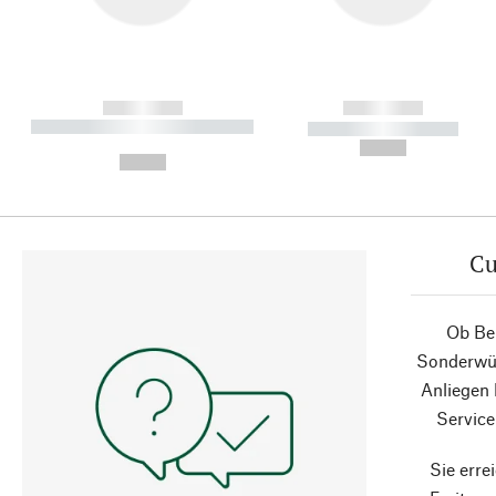
------------
------------
----------- ----------- ----------
----------- -----------
-
--,-- €
--,-- €
Cu
Ob Ber
Sonderwün
Anliegen
Service
Sie erre