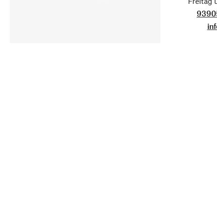
Freitag
9390
in