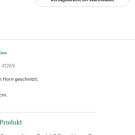
tion
r
41269
n Horn geschnitzt.
 cm.
 Produkt