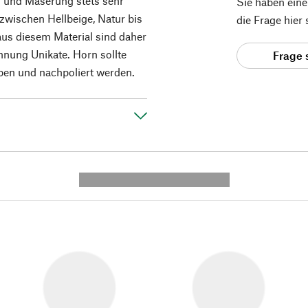
g und Maserung stets sehr
Sie haben ein
t zwischen Hellbeige, Natur bis
die Frage hier
aus diesem Material sind daher
chnung Unikate. Horn sollte
Frage 
eben und nachpoliert werden.
---------- --------------