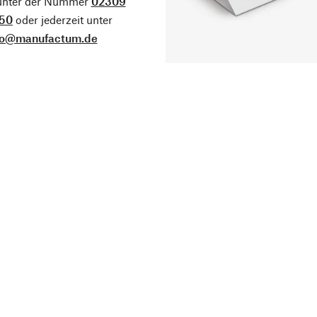
 unter der Nummer
02309
50
oder jederzeit unter
fo@manufactum.de