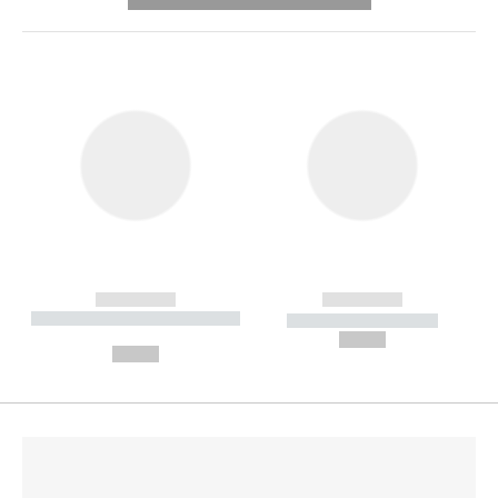
---------- --------------
------------
------------
----------- ----------- --------
----------- -----------
---
--,-- €
--,-- €