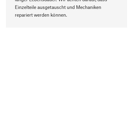
Einzelteile ausgetauscht und Mechaniken
Nach oben
repariert werden können.
Bewusst
Nachhaltigkeit steht im Fokus unserer
Produktauswahl. Wir setzen auf natürliche
Inhaltsstoffe und Materialien, die gepflegt werden
können, sowie auf eine ressourcenschonende
und sozialverträgliche Produktion.
Ausgewählt