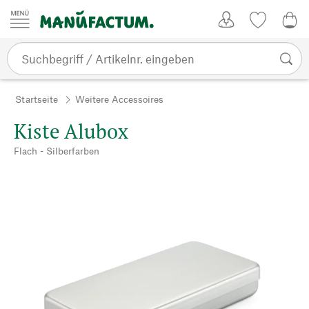
Zum Inhalt springen
Kundenkonto
Merkliste
0,0
Startseite
Weitere Accessoires
Kiste Alubox
Flach - Silberfarben