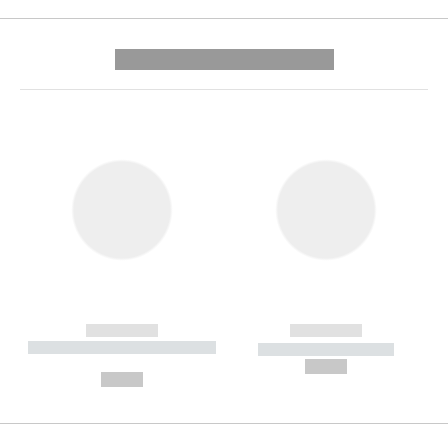
---------- --------------
------------
------------
----------- ----------- --------
----------- -----------
---
--,-- €
--,-- €