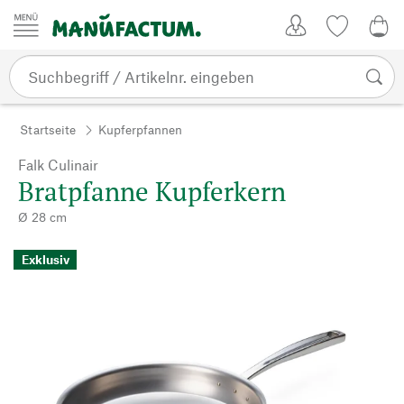
Zum Inhalt springen
Kundenkonto
Merkliste
0,0
Startseite
Kupferpfannen
Falk Culinair
Bratpfanne Kupferkern
Ø 28 cm
Exklusiv