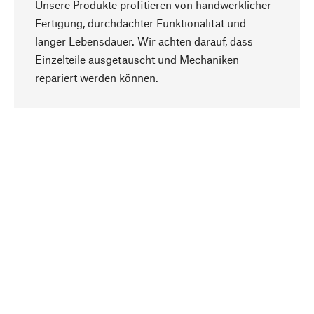
Unsere Produkte profitieren von handwerklicher
Fertigung, durchdachter Funktionalität und
langer Lebensdauer. Wir achten darauf, dass
Einzelteile ausgetauscht und Mechaniken
Nach oben
repariert werden können.
Bewusst
Nachhaltigkeit steht im Fokus unserer
Produktauswahl. Wir setzen auf natürliche
Inhaltsstoffe und Materialien, die gepflegt werden
können, sowie auf eine ressourcenschonende
und sozialverträgliche Produktion.