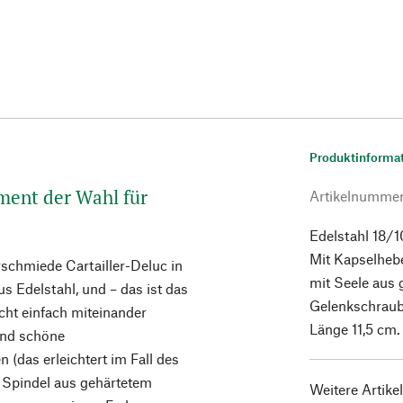
Produktinforma
ument der Wahl für
Artikelnumme
Edelstahl 18/1
Mit Kapselheb
schmiede Cartailler-Deluc in
mit Seele aus 
us Edelstahl, und – das ist das
Gelenkschraub
icht einfach miteinander
Länge 11,5 cm.
 und schöne
(das erleichtert im Fall des
e Spindel aus gehärtetem
Weitere Artike