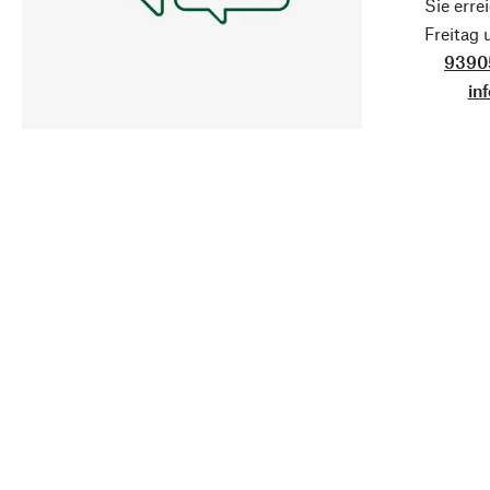
Sie erre
Freitag
9390
in