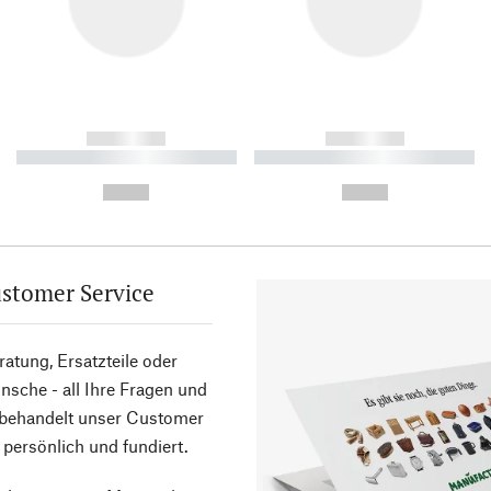
------------
------------
----------- ----------- ----------
----------- ----------- ----------
-
-
--,-- €
--,-- €
stomer Service
atung, Ersatzteile oder
sche - all Ihre Fragen und
 behandelt unser Customer
 persönlich und fundiert.