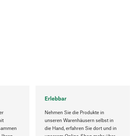
Erlebbar
er
Nehmen Sie die Produkte in
it
unseren Warenhäusern selbst in
usammen
die Hand, erfahren Sie dort und in
Nach oben
 Ihren
unserem Online-Shop mehr über