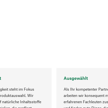
t
Ausgewählt
gkeit steht im Fokus
Als Ihr kompetenter Partn
Produktauswahl. Wir
arbeiten wir konsequent m
f natürliche Inhaltsstoffe
erfahrenen Fachleuten z
ialien, die gepflegt
und finden gute Dinge, die