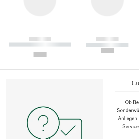
------------
------------
----------- ----------- ----------
----------- -----------
-
--,-- €
--,-- €
Cu
Ob Ber
Sonderwün
Anliegen
Service