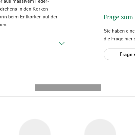
der aus massivem Feder-
ndrehens in den Korken
Frage zum
arin beim Entkorken auf der
hen.
Sie haben ein
die Frage hier
Frage 
---------- --------------