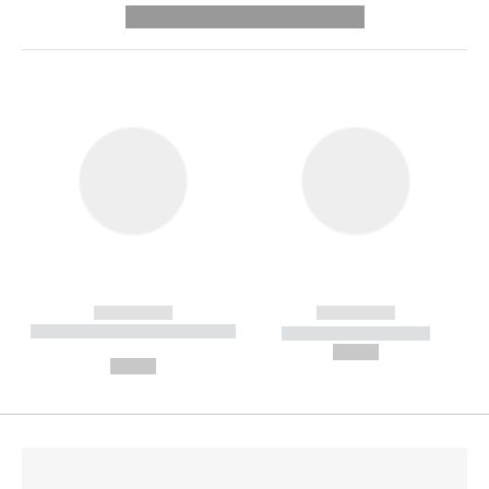
---------- --------------
------------
------------
----------- ----------- --------
----------- -----------
---
--,-- €
--,-- €