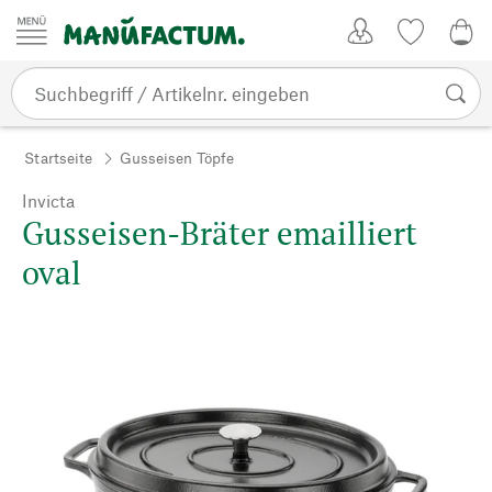
Zum Inhalt springen
Kundenkonto
Merkliste
0,0
Startseite
Gusseisen Töpfe
Invicta
Gusseisen-Bräter emailliert
oval