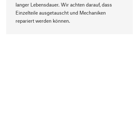
langer Lebensdauer. Wir achten darauf, dass
Einzelteile ausgetauscht und Mechaniken
Nach oben
repariert werden können.
Bewusst
Nachhaltigkeit steht im Fokus unserer
Produktauswahl. Wir setzen auf natürliche
Inhaltsstoffe und Materialien, die gepflegt werden
können, sowie auf eine ressourcenschonende
und sozialverträgliche Produktion.
Ausgewählt