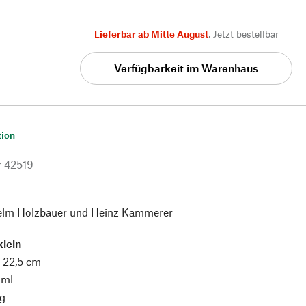
Lieferbar ab Mitte August
,
Jetzt bestellbar
Verfügbarkeit im Warenhaus
tion
r
42519
lm Holzbauer und Heinz Kammerer
klein
 22,5 cm
 ml
g