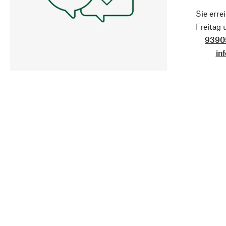
Sie erre
Freitag
9390
in