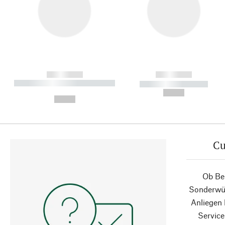
------------
------------
----------- ----------- ----------
----------- -----------
-
--,-- €
--,-- €
Cu
Ob Ber
Sonderwün
Anliegen
Service