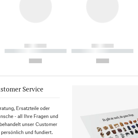
------------
------------
----------- ----------- ----------
----------- ----------- ----------
-
-
--,-- €
--,-- €
stomer Service
atung, Ersatzteile oder
sche - all Ihre Fragen und
 behandelt unser Customer
 persönlich und fundiert.