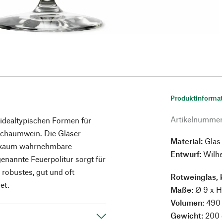
Produktinforma
Artikelnumme
er idealtypischen Formen für
Schaumwein. Die Gläser
Material:
Glas
nd kaum wahrnehmbare
Entwurf:
Wilhe
enannte Feuerpolitur sorgt für
 robustes, gut und oft
Rotweinglas, 
et.
Maße:
Ø 9 x H
Volumen:
490
Gewicht:
200 