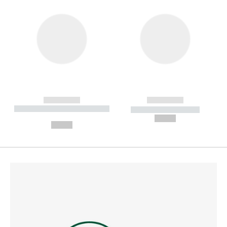
------------
------------
----------- ----------- --------
----------- -----------
---
--,-- €
--,-- €