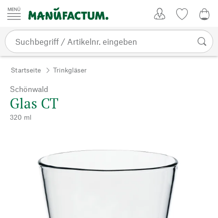
Zum Inhalt springen
Kundenkonto
Merkliste
0,0
Startseite
Trinkgläser
Schönwald
Glas CT
320 ml