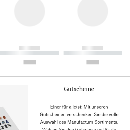
------------
------------
----------- ----------- ----------
----------- ----------- ----------
- -----------
-
--,-- €
--,-- €
Gutscheine
Einer für alle(s): Mit unseren
Gutscheinen verschenken Sie die volle
Auswahl des Manufactum Sortiments.
Wählen Sie den Gutschein mit Karte