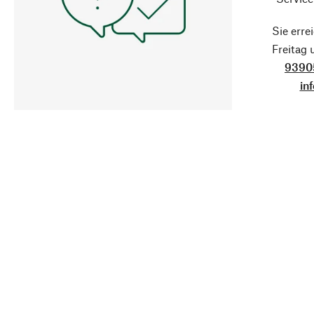
Sie erre
Freitag
9390
in