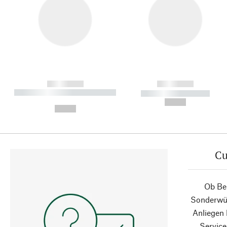
------------
------------
----------- ----------- ----------
----------- -----------
-
--,-- €
--,-- €
Cu
Ob Ber
Sonderwün
Anliegen
Service