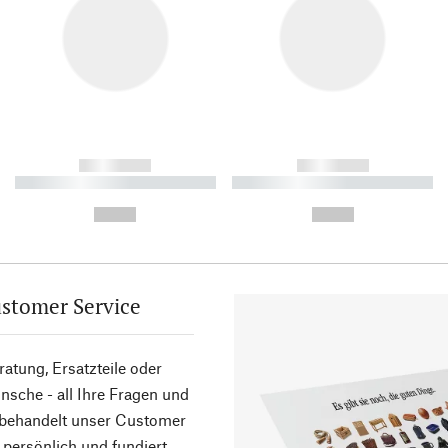
------------
------------
----------- ----------- ----------
----------- ----------- ----------
-
-
--,-- €
--,-- €
stomer Service
atung, Ersatzteile oder
sche - all Ihre Fragen und
 behandelt unser Customer
 persönlich und fundiert.