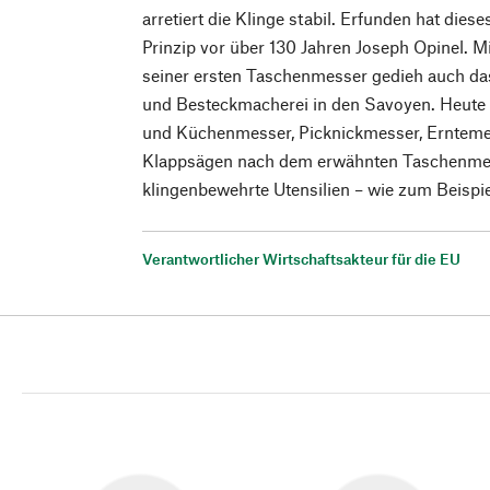
arretiert die Klinge stabil. Erfunden hat die
Prinzip vor über 130 Jahren Joseph Opinel. 
seiner ersten Taschenmesser gedieh auch d
und Besteckmacherei in den Savoyen. Heute
und Küchenmesser, Picknickmesser, Erntemes
Klappsägen nach dem erwähnten Taschenmes
klingenbewehrte Utensilien – wie zum Beispi
Verantwortlicher Wirtschaftsakteur für die EU