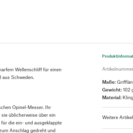
Produktinforma
Artikelnumme
arfem Wellenschliff für einen
hl aus Schweden.
Maße:
Grifflä
Gewicht:
102 
Material:
Kling
schen Opinel-Messer. Ihr
sie üblicherweise über ein
Weitere Artike
 für die ein- und ausgeklappte
s zum Anschlag gedreht und