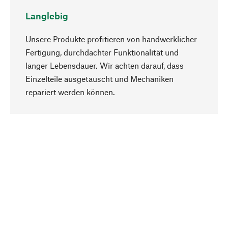
Langlebig
Unsere Produkte profitieren von handwerklicher
Fertigung, durchdachter Funktionalität und
langer Lebensdauer. Wir achten darauf, dass
Einzelteile ausgetauscht und Mechaniken
Nach oben
repariert werden können.
Bewusst
Nachhaltigkeit steht im Fokus unserer
Produktauswahl. Wir setzen auf natürliche
Inhaltsstoffe und Materialien, die gepflegt werden
können, sowie auf eine ressourcenschonende
und sozialverträgliche Produktion.