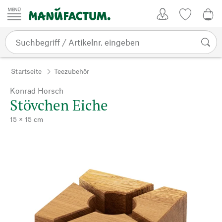
Zum Inhalt springen
Kundenkonto
Merkliste
0,0
Startseite
Teezubehör
Konrad Horsch
Stövchen Eiche
15 × 15 cm