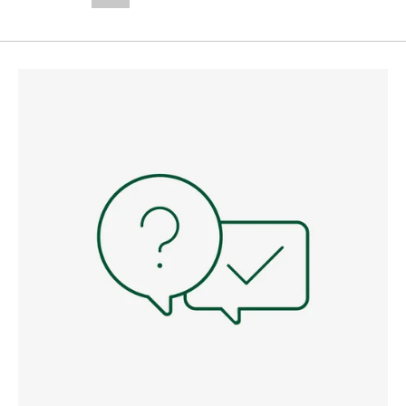
--,-- €