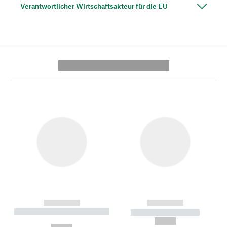
Verantwortlicher Wirtschaftsakteur für die EU
---------- --------------
------------
------------
----------- ----------- --------
----------- -----------
---
--,-- €