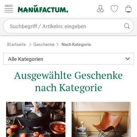
Zum Inhalt springen
Kundenkonto
Merkliste
0,0
Startseite
Geschenke
Nach Kategorie
Ausgewählte Geschenke
nach Kategorie