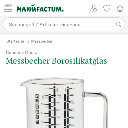
Zum Inhalt springen
Kundenkonto
Merkliste
0,0
Startseite
Messbecher
Bohemia Cristal
Messbecher Borosilikatglas