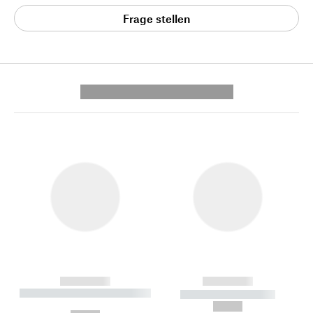
Frage stellen
---------- --------------
------------
------------
----------- ----------- --------
----------- -----------
---
--,-- €