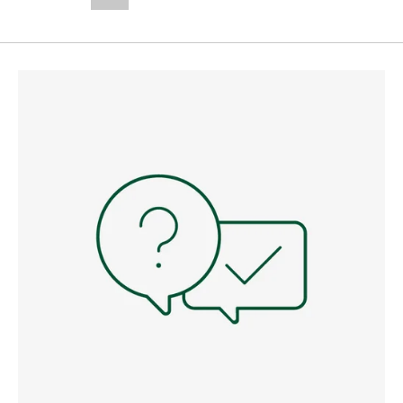
--,-- €