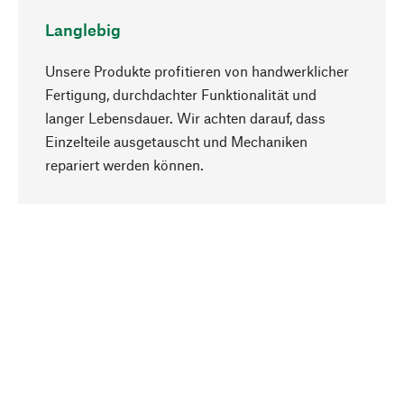
Langlebig
Unsere Produkte profitieren von handwerklicher
Fertigung, durchdachter Funktionalität und
langer Lebensdauer. Wir achten darauf, dass
Einzelteile ausgetauscht und Mechaniken
Nach oben
repariert werden können.
Bewusst
Nachhaltigkeit steht im Fokus unserer
Produktauswahl. Wir setzen auf natürliche
Inhaltsstoffe und Materialien, die gepflegt werden
können, sowie auf eine ressourcenschonende
und sozialverträgliche Produktion.