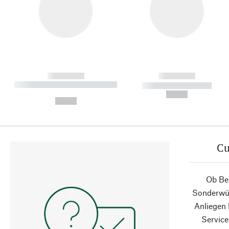
------------
------------
----------- ----------- ----------
----------- -----------
-
--,-- €
--,-- €
Cu
Ob Ber
Sonderwün
Anliegen
Service