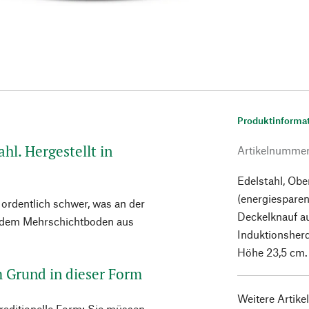
Produktinforma
hl. Hergestellt in
Artikelnumme
Edelstahl, Obe
(energiespare
 ordentlich schwer, was an der
Deckelknauf au
n dem Mehrschichtboden aus
Induktionsherd
Höhe 23,5 cm. 
 Grund in dieser Form
Weitere Artike
raditionelle Form: Sie müssen