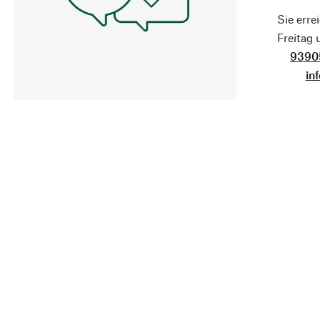
Sie erre
Freitag
9390
in