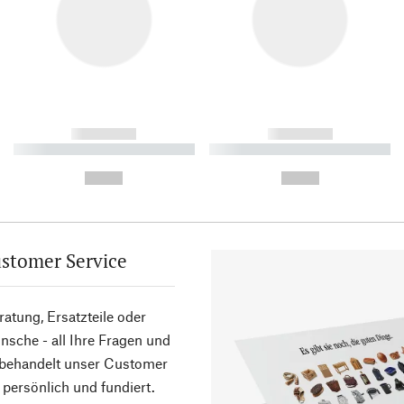
------------
------------
----------- ----------- ----------
----------- ----------- ----------
-
-
--,-- €
--,-- €
stomer Service
atung, Ersatzteile oder
sche - all Ihre Fragen und
 behandelt unser Customer
 persönlich und fundiert.