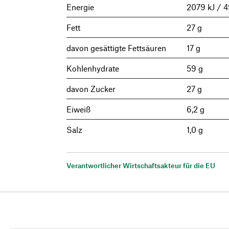
Energie
2079 kJ / 4
Fett
27 g
davon gesättigte Fettsäuren
17 g
Kohlenhydrate
59 g
davon Zucker
27 g
Eiweiß
6,2 g
Salz
1,0 g
Verantwortlicher Wirtschaftsakteur für die EU