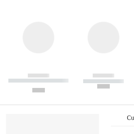
------------
------------
----------- ----------- ----------
----------- -----------
-
--,-- €
--,-- €
Cu