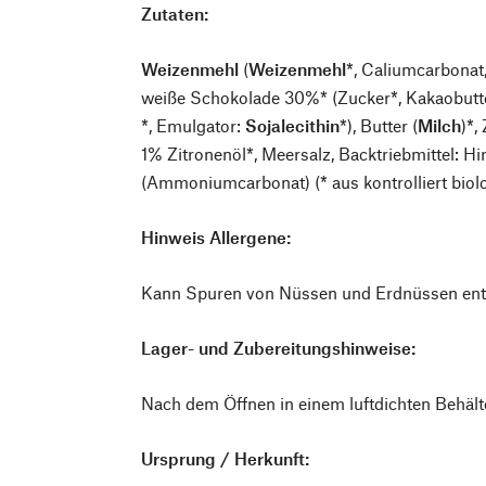
Zutaten:
Weizenmehl
(
Weizenmehl
*, Caliumcarbonat,
weiße Schokolade 30%* (Zucker*, Kakaobutt
*, Emulgator:
Sojalecithin
*), Butter (
Milch
)*,
1% Zitronenöl*, Meersalz, Backtriebmittel: H
(Ammoniumcarbonat) (* aus kontrolliert bio
Hinweis Allergene:
Kann Spuren von Nüssen und Erdnüssen ent
Lager- und Zubereitungshinweise:
Nach dem Öffnen in einem luftdichten Behäl
Ursprung / Herkunft: