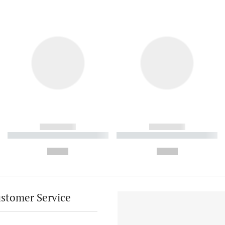
------------
------------
----------- ----------- ----------
----------- ----------- ----------
-
-
--,-- €
--,-- €
stomer Service