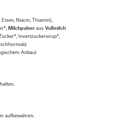
 Eisen, Niacin, Thiamin),
er*,
Milchpulver
aus
Vollmilch
 Zucker*, Invertzuckersirup*,
irschhornsalz
logischem Anbau)
halten.
ter aufbewahren.