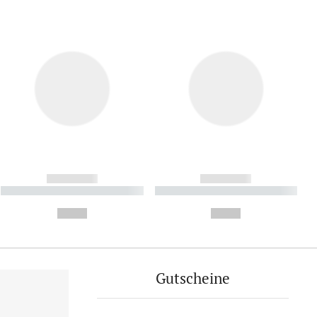
------------
------------
----------- ----------- ----------
----------- ----------- ----------
- -----------
-
--,-- €
--,-- €
Gutscheine