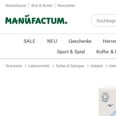
Zum Inhalt springen
Warenhäuser
Brot & Butter
Newsletter
SALE
NEU
Geschenke
Herre
Sport & Spiel
Koffer &
Startseite
Lebensmittel
Süßes & Salziges
Gebäck
Kek