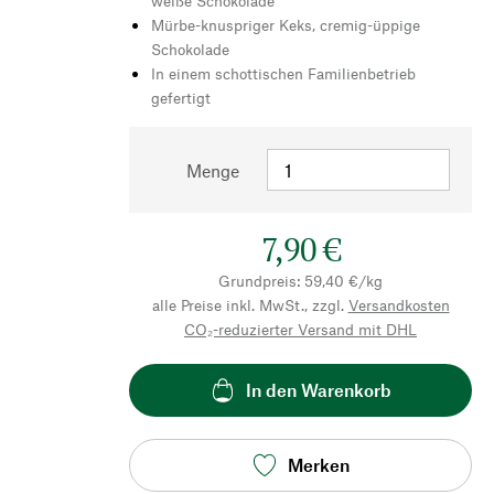
weiße Schokolade
Mürbe-knuspriger Keks, cremig-üppige
Schokolade
In einem schottischen Familienbetrieb
gefertigt
Menge
7,90 €
Grundpreis: 59,40 €/kg
alle Preise inkl. MwSt., zzgl.
Versandkosten
CO₂-reduzierter Versand mit DHL
In den Warenkorb
Merken