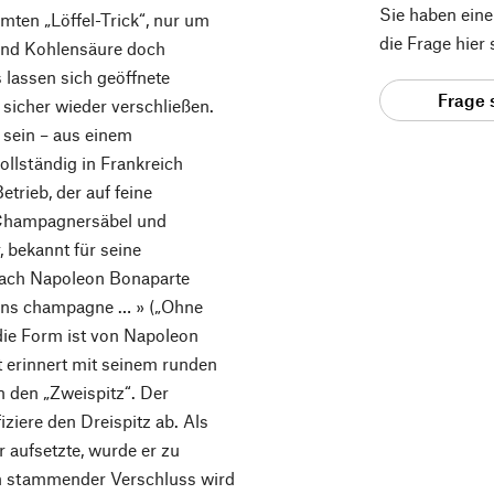
Sie haben ein
ten „Löffel-Trick“, nur um
die Frage hier
und Kohlensäure doch
 lassen sich geöffnete
Frage 
sicher wieder verschließen.
 sein – aus einem
ollständig in Frankreich
etrieb, der auf feine
 Champagnersäbel und
, bekannt für seine
 nach Napoleon Bonaparte
 sans champagne … » („Ohne
die Form ist von Napoleon
kt erinnert mit seinem runden
 den „Zweispitz“. Der
ziere den Dreispitz ab. Als
 aufsetzte, wurde er zu
h stammender Verschluss wird