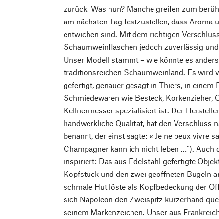
zurück. Was nun? Manche greifen zum berühm
am nächsten Tag festzustellen, dass Aroma 
entwichen sind. Mit dem richtigen Verschluss
Schaumweinflaschen jedoch zuverlässig und 
Unser Modell stammt – wie könnte es anders
traditionsreichen Schaumweinland. Es wird v
gefertigt, genauer gesagt in Thiers, in einem B
Schmiedewaren wie Besteck, Korkenzieher,
Kellnermesser spezialisiert ist. Der Hersteller
handwerkliche Qualität, hat den Verschluss
benannt, der einst sagte: « Je ne peux vivre
Champagner kann ich nicht leben …“). Auch 
inspiriert: Das aus Edelstahl gefertigte Obje
Kopfstück und den zwei geöffneten Bügeln an
schmale Hut löste als Kopfbedeckung der Offi
sich Napoleon den Zweispitz kurzerhand quer
seinem Markenzeichen. Unser aus Frankreic