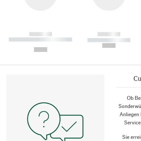
------------
------------
----------- ----------- ----------
----------- -----------
-
--,-- €
--,-- €
Cu
Ob Ber
Sonderwün
Anliegen
Service
Sie erre