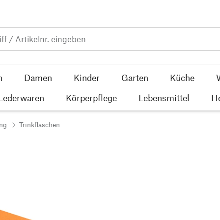
n
Damen
Kinder
Garten
Küche
 Lederwaren
Körperpflege
Lebensmittel
He
ng
Trinkflaschen