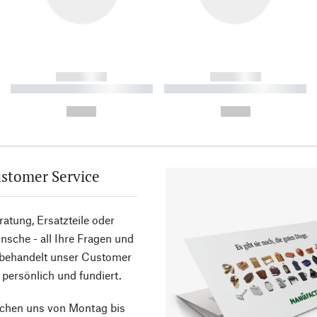
------------
------------
----------- ----------- ----------
----------- ----------- ----------
-
-
--,-- €
--,-- €
stomer Service
atung, Ersatzteile oder
sche - all Ihre Fragen und
 behandelt unser Customer
 persönlich und fundiert.
ichen uns von Montag bis