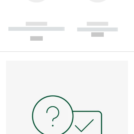
------------
------------
----------- ----------- --------
----------- -----------
---
--,-- €
--,-- €