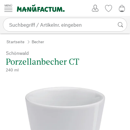
Zum Inhalt springen
Kundenkonto
Merkliste
0,0
Startseite
Becher
Schönwald
Porzellanbecher CT
240 ml