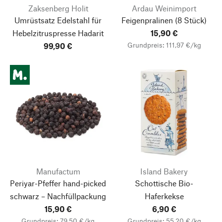
Zaksenberg Holit
Ardau Weinimport
Umrüstsatz Edelstahl für
Feigenpralinen
(8 Stück)
Hebelzitruspresse Hadarit
15,90 €
Grundpreis: 111,97 €/kg
99,90 €
Manufactum
Island Bakery
Periyar-Pfeffer hand-picked
Schottische Bio-
schwarz – Nachfüllpackung
Haferkekse
15,90 €
6,90 €
Grundpreis: 79,50 €/kg
Grundpreis: 55,20 €/kg