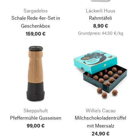
Sargadelos
Läckerli Huus
Schale Rede
4er-Set in
Rahmtäfeli
Geschenkbox
8,90 €
Grundpreis: 44,50 €/kg
159,00 €
Skeppshult
Willie’s Cacao
Pfeffermühle Gusseisen
Milchschokoladentrüffel
99,00 €
mit Meersalz
24,90 €