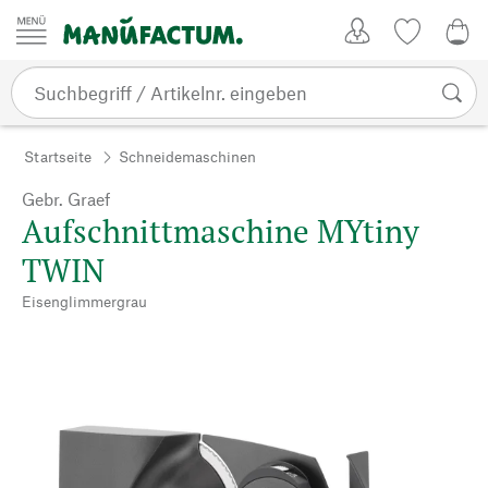
Zum Inhalt springen
Kundenkonto
Merkliste
0,0
Startseite
Schneidemaschinen
Gebr. Graef
Aufschnittmaschine MYtiny
TWIN
Eisenglimmergrau