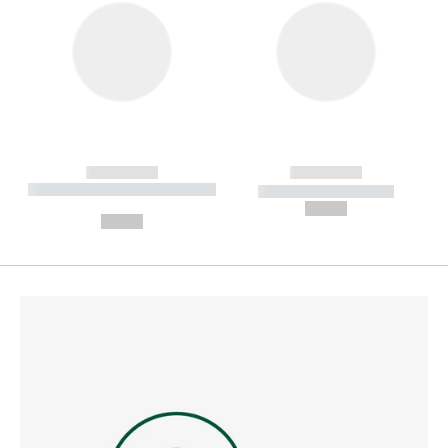
------------
------------
----------- ----------- --------
----------- -----------
---
--,-- €
--,-- €