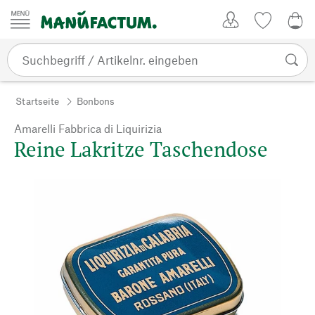
Zum Inhalt springen
Kundenkonto
Merkliste
0,0
Startseite
Bonbons
Amarelli Fabbrica di Liquirizia
Reine Lakritze Taschendose