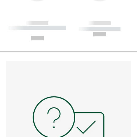
------------
------------
----------- ----------- --------
----------- -----------
---
--,-- €
--,-- €