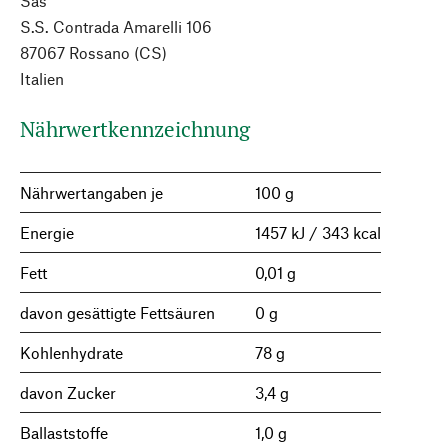
Sas
S.S. Contrada Amarelli 106
87067 Rossano (CS)
Italien
Nährwertkennzeichnung
Nährwertangaben je
100 g
Energie
1457 kJ / 343 kcal
Fett
0,01 g
davon gesättigte Fettsäuren
0 g
Kohlenhydrate
78 g
davon Zucker
3,4 g
Ballaststoffe
1,0 g