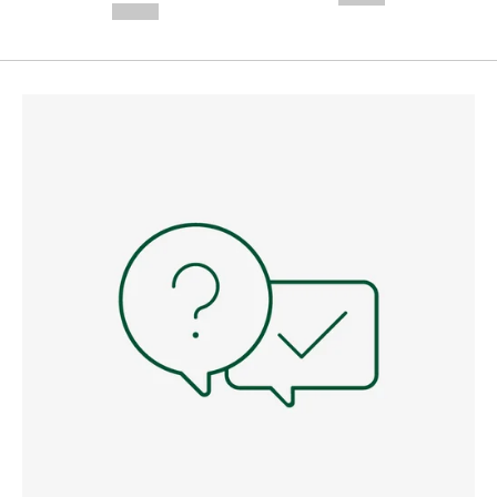
--,-- €