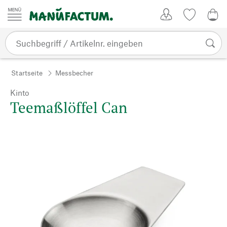
Zum Inhalt springen
Kundenkonto
Merkliste
0,0
Startseite
Messbecher
Kinto
Teemaßlöffel Can