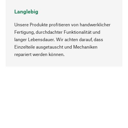
Langlebig
Unsere Produkte profitieren von handwerklicher
Fertigung, durchdachter Funktionalität und
langer Lebensdauer. Wir achten darauf, dass
Einzelteile ausgetauscht und Mechaniken
Nach oben
repariert werden können.
Bewusst
Nachhaltigkeit steht im Fokus unserer
Produktauswahl. Wir setzen auf natürliche
Inhaltsstoffe und Materialien, die gepflegt werden
können, sowie auf eine ressourcenschonende