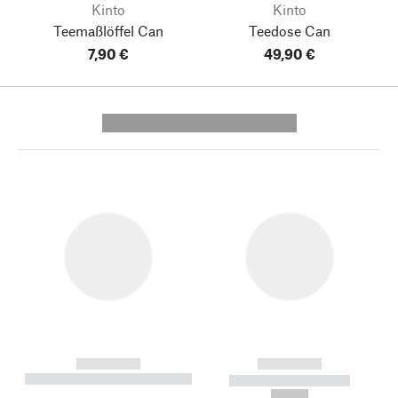
Kinto
Kinto
Teemaßlöffel Can
Teedose Can
7,90 €
49,90 €
---------- --------------
------------
------------
----------- ----------- --------
----------- -----------
---
--,-- €