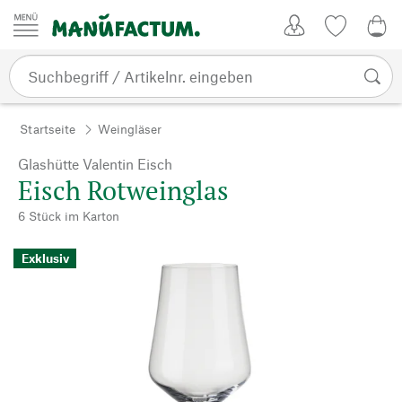
Zum Inhalt springen
Kundenkonto
Merkliste
0,0
Startseite
Weingläser
Glashütte Valentin Eisch
Eisch Rotweinglas
6 Stück im Karton
Exklusiv