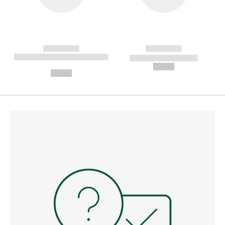
------------
------------
----------- ----------- --------
----------- -----------
---
--,-- €
--,-- €