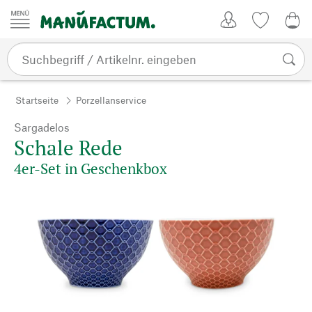
Zum Inhalt springen
Kundenkonto
Merkliste
0,0
Startseite
Porzellanservice
Sargadelos
Schale Rede
4er-Set in Geschenkbox