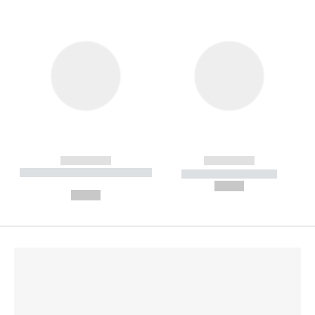
------------
------------
----------- ----------- --------
----------- -----------
---
--,-- €
--,-- €