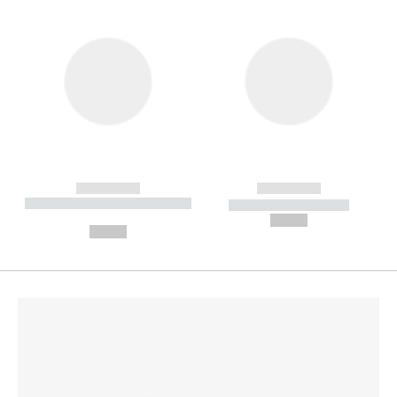
------------
------------
----------- ----------- --------
----------- -----------
---
--,-- €
--,-- €