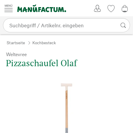
Zum Inhalt springen
Kundenkonto
Merkliste
0,0
Startseite
Kochbesteck
Weltevree
Pizzaschaufel Olaf