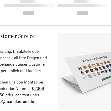
------------
------------
----------- ----------- ----------
----------- ----------- ----------
-
-
--,-- €
--,-- €
stomer Service
atung, Ersatzteile oder
sche - all Ihre Fragen und
 behandelt unser Customer
 persönlich und fundiert.
ichen uns von Montag bis
 unter der Nummer
02309
50
oder jederzeit unter
fo@manufactum.de