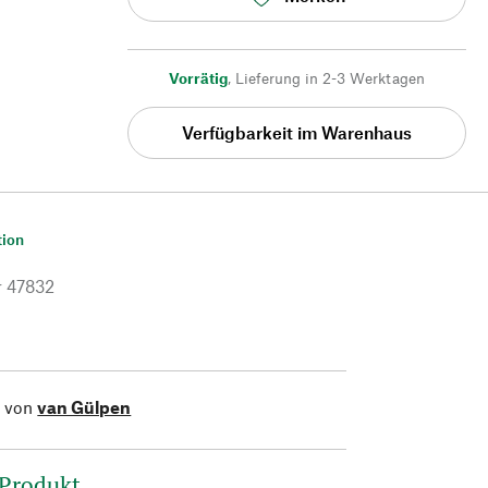
Vorrätig
,
Lieferung in 2-3 Werktagen
Verfügbarkeit im Warenhaus
tion
r
47832
l von
van Gülpen
 Produkt