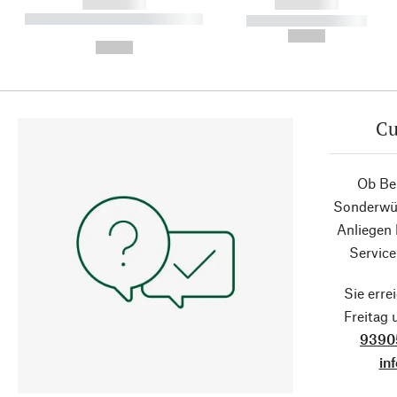
------------
------------
----------- ----------- ----------
----------- -----------
-
--,-- €
--,-- €
Cu
Ob Ber
Sonderwün
Anliegen
Service
Sie erre
Freitag
9390
in