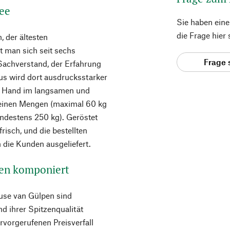
ee
Sie haben ein
die Frage hier
, der ältesten
t man sich seit sechs
Frage 
Sachverstand, der Erfahrung
us wird dort ausdrucksstarker
on Hand im langsamen und
einen Mengen (maximal 60 kg
indestens 250 kg). Geröstet
risch, und die bestellten
die Kunden ausgeliefert.
en komponiert
use van Gülpen sind
d ihrer Spitzenqualität
vorgerufenen Preisverfall