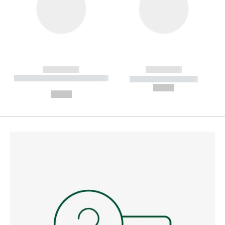
------------
------------
----------- ----------- --------
----------- -----------
---
--,-- €
--,-- €