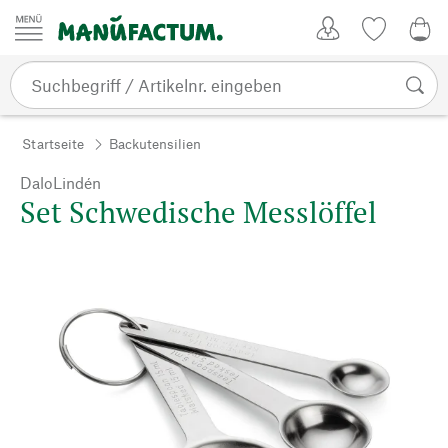
Zum Inhalt springen
Kundenkonto
Merkliste
0,0
Startseite
Backutensilien
DaloLindén
Set Schwedische Messlöffel