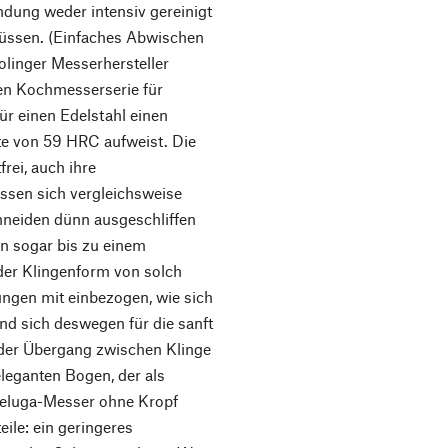
ndung weder intensiv gereinigt
üssen. (Einfaches Abwischen
olinger Messerhersteller
nen Kochmesserserie für
r einen Edelstahl einen
rte von 59 HRC aufweist. Die
frei, auch ihre
lassen sich vergleichsweise
neiden dünn ausgeschliffen
n sogar bis zu einem
der Klingenform von solch
ungen mit einbezogen, wie sich
und sich deswegen für die sanft
der Übergang zwischen Klinge
eleganten Bogen, der als
 Beluga-Messer ohne Kropf
ile: ein geringeres