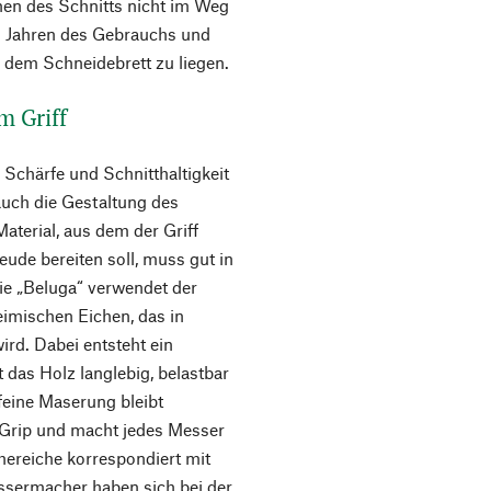
hen des Schnitts nicht im Weg
en Jahren des Gebrauchs und
 dem Schneidebrett zu liegen.
m Griff
 Schärfe und Schnitthaltigkeit
auch die Gestaltung des
Material, aus dem der Griff
reude bereiten soll, muss gut in
rie „Beluga“ verwendet der
eimischen Eichen, das in
ird. Dabei entsteht ein
 das Holz langlebig, belastbar
feine Maserung bleibt
n Grip und macht jedes Messer
ereiche korrespondiert mit
ssermacher haben sich bei der