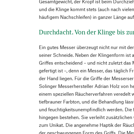
Gesamtgewicht, der Kropf ist beim Durchzie
und die Klinge kommt stets (auch nach viel
häufigem Nachschleifen) in ganzer Länge auf
Durchdacht. Von der Klinge bis zu
Ein gutes Messer überzeugt nicht nur mit der
seiner Schneide. Neben der Klingenform ist 
Griffes entscheidend – und nicht zuletzt das 
gefertigt ist –, denn ein Messer, das täglich F
der Hand liegen. Für die Griffe der Messerse
Solinger Messerhersteller Adrian Holz von h
einem speziellen Räucherverfahren veredelt w
tiefbrauner Farbton, und die Behandlung lässt
und feuchtigkeitsunempfindlich werden. Die 
hingegen bestehen. Sie verleiht zusätzliche
zum Unikat. Die angenehme Haptik der Räuch
der geschwungenen Form des Griffs. Die Me