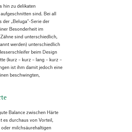
 hin zu delikaten
aufgeschnitten sind. Bei all
s der „Beluga“-Serie der
iner Besonderheit im
e Zähne sind unterschiedlich,
nannt werden) unterschiedlich
 Messerschleifer beim Design
e (kurz – kurz – lang – kurz –
ungen ist ihm damit jedoch eine
einen beschwingten,
rte
e gute Balance zwischen Härte
t es durchaus von Vorteil,
- oder milchsäurehaltigen