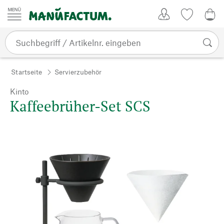
Zum Inhalt springen
Kundenkonto
Merkliste
0,0
Startseite
Servierzubehör
Kinto
Kaffeebrüher-Set SCS