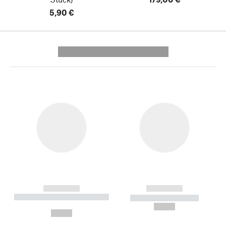
5,90 €
---------- --------------
------------
------------
----------- ----------- --------
----------- -----------
---
--,-- €
--,-- €