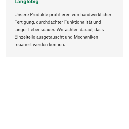
Langlebig
Unsere Produkte profitieren von handwerklicher
Fertigung, durchdachter Funktionalität und
langer Lebensdauer. Wir achten darauf, dass
Einzelteile ausgetauscht und Mechaniken
Nach oben
repariert werden können.
Bewusst
Nachhaltigkeit steht im Fokus unserer
Produktauswahl. Wir setzen auf natürliche
Inhaltsstoffe und Materialien, die gepflegt werden
können, sowie auf eine ressourcenschonende
und sozialverträgliche Produktion.