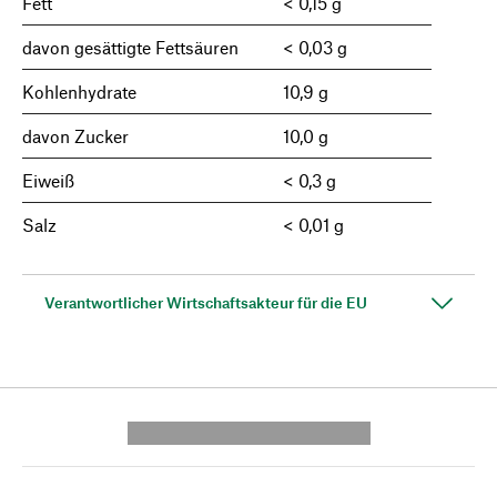
Fett
< 0,15 g
davon gesättigte Fettsäuren
< 0,03 g
Kohlenhydrate
10,9 g
davon Zucker
10,0 g
Eiweiß
< 0,3 g
Salz
< 0,01 g
Verantwortlicher Wirtschaftsakteur für die EU
---------- --------------