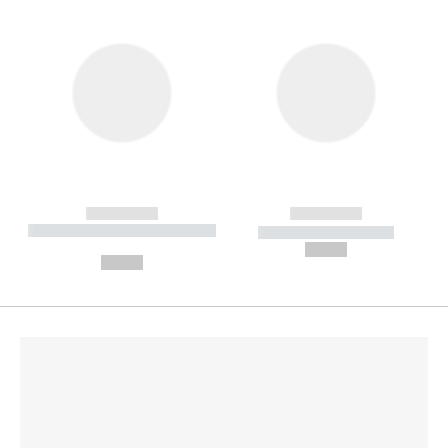
------------
------------
----------- ----------- --------
----------- -----------
---
--,-- €
--,-- €