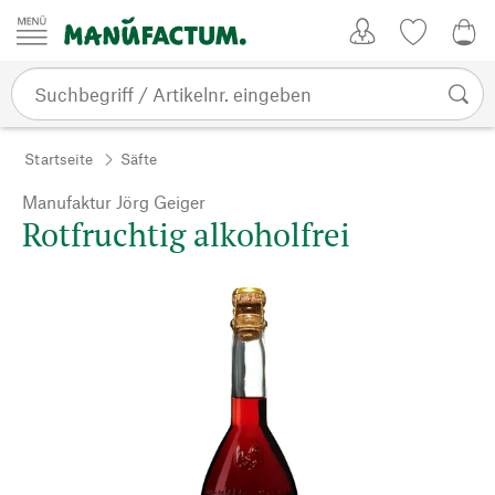
Zum Inhalt springen
Kundenkonto
Merkliste
0,0
Startseite
Säfte
Manufaktur Jörg Geiger
Rotfruchtig alkoholfrei