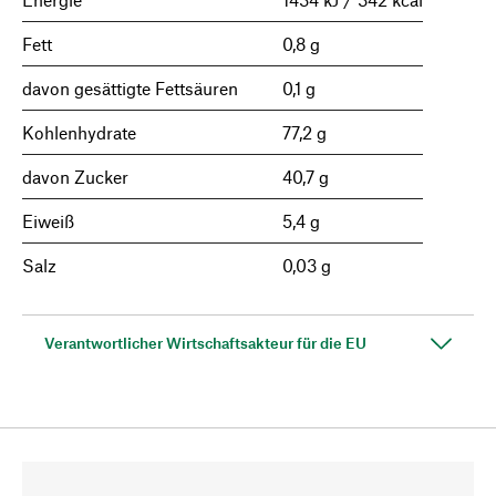
Fett
0,8 g
davon gesättigte Fettsäuren
0,1 g
Kohlenhydrate
77,2 g
davon Zucker
40,7 g
Eiweiß
5,4 g
Salz
0,03 g
Verantwortlicher Wirtschaftsakteur für die EU