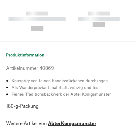
------------
------------
----------- ----------- --------
----------- -----------
---
--,-- €
--,-- €
Produktinformation
Artikelnummer
40869
Knusprig: von feinen Kandisstückchen durchzogen
Als Wanderproviant: nahrhaft, würzig und fest
Feines Traditionsbackwerk der Abtei Königsmünster
180-g-Packung
Weitere Artikel von
Abtei Königsmünster