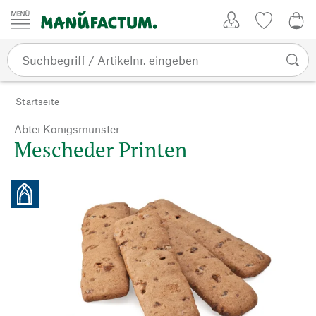
Zum Inhalt springen
Kundenkonto
Merkliste
0,0
Startseite
Abtei Königsmünster
Mescheder Printen