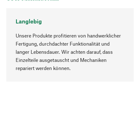
Langlebig
Unsere Produkte profitieren von handwerklicher
Fertigung, durchdachter Funktionalität und
langer Lebensdauer. Wir achten darauf, dass
Einzelteile ausgetauscht und Mechaniken
Nach oben
repariert werden können.
Bewusst
Nachhaltigkeit steht im Fokus unserer
Produktauswahl. Wir setzen auf natürliche
Inhaltsstoffe und Materialien, die gepflegt werden