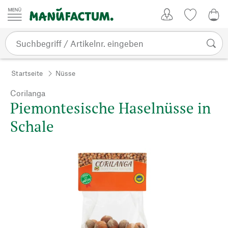
Zum Inhalt springen
Kundenkonto
Merkliste
0,0
Startseite
Nüsse
Corilanga
Piemontesische Haselnüsse in
Schale