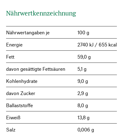
Nährwertkennzeichnung
Nährwertangaben je
100 g
Energie
2740 kJ / 655 kcal
Fett
59,0 g
davon gesättigte Fettsäuren
5,1 g
Kohlenhydrate
9,0 g
davon Zucker
2,9 g
Ballaststoffe
8,0 g
Eiweiß
13,8 g
Salz
0,006 g