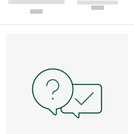
----------- ----------- --------
----------- -----------
---
--,-- €
--,-- €