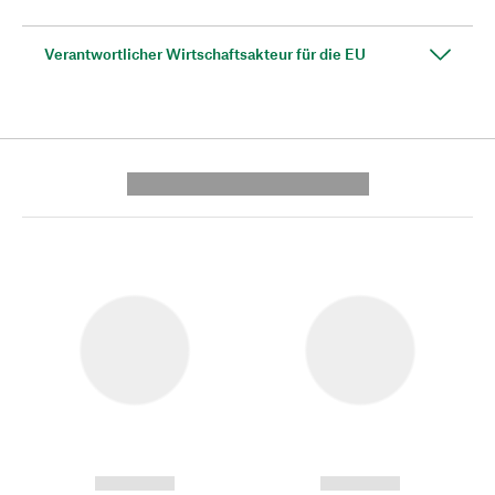
Verantwortlicher Wirtschaftsakteur für die EU
---------- --------------
------------
------------