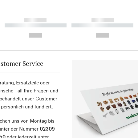
------------
------------
----------- ----------- ----------
----------- ----------- ----------
-
-
--,-- €
--,-- €
stomer Service
atung, Ersatzteile oder
sche - all Ihre Fragen und
 behandelt unser Customer
 persönlich und fundiert.
ichen uns von Montag bis
 unter der Nummer
02309
50
oder jederzeit unter