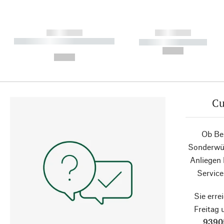
------------
------------
----------- ----------- ----------
----------- -----------
-
--,-- €
--,-- €
Cu
Ob Ber
Sonderwün
Anliegen
Service
Sie erre
Freitag
9390