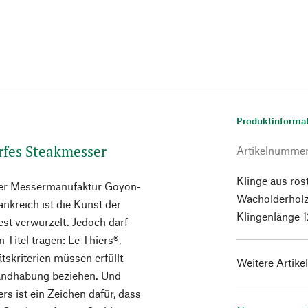
Produktinforma
arfes Steakmesser
Artikelnumme
Klinge aus ros
 der Messermanufaktur Goyon-
Wacholderholz
nkreich ist die Kunst der
Klingenlänge 
est verwurzelt. Jedoch darf
 Titel tragen: Le Thiers®,
tskriterien müssen erfüllt
Weitere Artike
 Handhabung beziehen. Und
s ist ein Zeichen dafür, dass