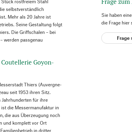
Frage zum
m Stück rostfreiem Stahl
die selbstverständlich
Sie haben ein
st. Mehr als 20 Jahre ist
die Frage hier
iebs. Seine Gestaltung folgt
ers. Die Griffschalen – bei
Frage 
 – werden passgenau
 Coutellerie Goyon-
Messerstadt Thiers (Auvergne-
au seit 1953 ihren Sitz.
n Jahrhunderten für ihre
 ist die Messermanufaktur in
en, die aus Überzeugung noch
n und komplett vor Ort
Familienbetrieb in dritter