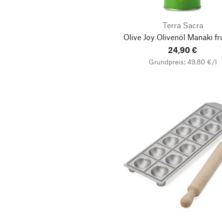
Backutensilien
Beistelltische
Terra Sacra
Bleistifte
Olive Joy Olivenöl Manaki fr
24,90 €
Buntstifte
Grundpreis: 49,80 €/l
Dessertweine
Duftkerzen
Essig
Fruchtgummi
Gartenscheren
Gemüsemesser
Gemüsepflanzen
Gemüsesamen
Gießkannen
Handtaschen