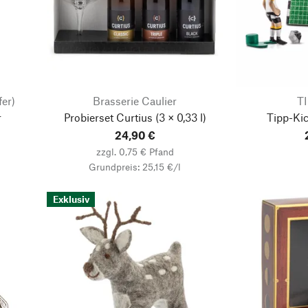
fer)
Brasserie Caulier
T
r
Probierset Curtius
(3 × 0,33 l)
Tipp-Ki
24,90 €
zzgl. 0,75 € Pfand
Grundpreis: 25,15 €/l
Exklusiv