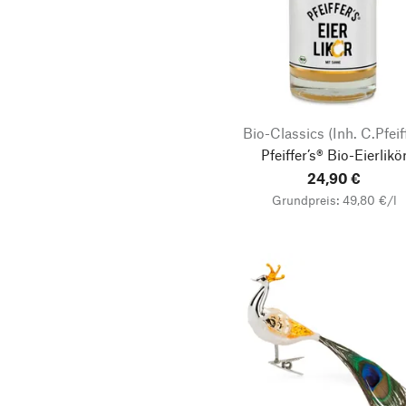
Gedächtnisspiele
Haarshampoo
Handschuhe
Kinetisches Spielzeug
Bio-Classics (Inh. C.Pfeif
Klanginstrumente
Pfeiffer’s® Bio-Eierlikö
Ohrringe
24,90 €
Olivenöle
Grundpreis: 49,80 €/l
Servierzubehör
Speiseöle
Sportgeräte
Tassen
Tischleuchten
Bausätze
Bewegungsspiele