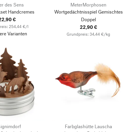
er des Sens
MeterMorphosen
set Handcremes
Wortgedächtnisspiel Gemischtes
22,90 €
Doppel
eis: 254,44 €/l
22,90 €
ere Varianten
Grundpreis: 34,44 €/kg
signimdorf
Farbglashütte Lauscha