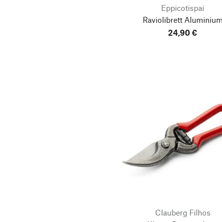
Hemden
Eppicotispai
Raviolibrett Aluminiu
Kaffee
24,90 €
Kaffeebereiter
Kaffeemaschinen
Kamin- & Ofenzubehör
Kerzenhalter
Kinderbücher
Kindergeschirr
Kissenbezüge &
Sitzauflagen
Kontaktgrills
Kulturbeutel
Kulturtaschen
Lederjacken
Clauberg Filhos
Nüsse