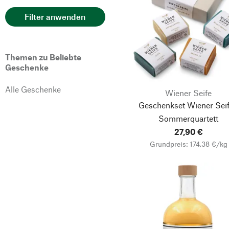
Herrenschuhe
Filter anwenden
Wärmflaschen
Gartenbeleuchtung
Kartenspiele
Themen zu Beliebte
Geschenke
Klassische
Damenschuhe
Alle Geschenke
Wiener Seife
Gewürze
Geschenkset Wiener Sei
Kekse
Sommerquartett
Langarmshirts
27,90 €
Grundpreis: 174,38 €/kg
Mechanisches Spielzeug
Schokolade
Strickjacken
Außenleuchten
Backzutaten
Gartenfackeln