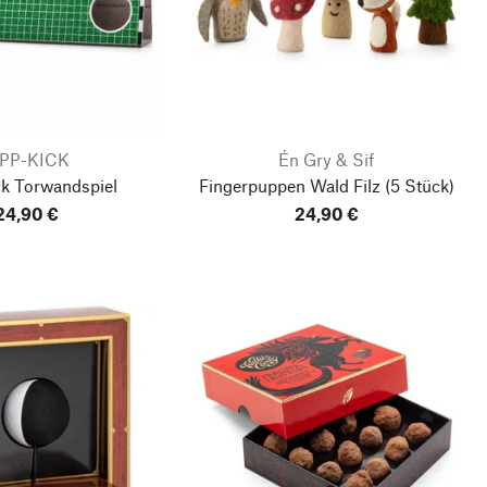
IPP-KICK
Én Gry & Sif
ck Torwandspiel
Fingerpuppen Wald Filz
(5 Stück)
24,90 €
24,90 €