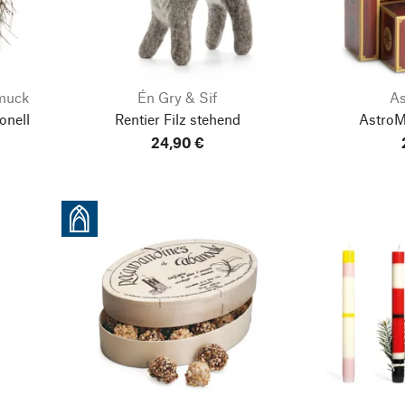
muck
Én Gry & Sif
As
onell
Rentier Filz stehend
AstroM
24,90 €