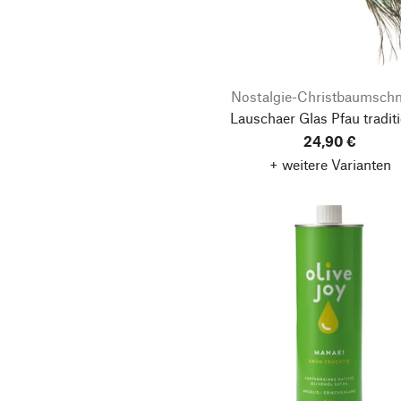
Bonbons
Füllfederhalter
Handtücher
Nostalgie-Christbaumsch
Konstruktionsspiele
Lauschaer Glas Pfau traditi
Kräuter
24,90 €
+ weitere Varianten
Lichterketten
Likör
Notebook- &
Aktentaschen
Nusscreme
Papiere
Umhänge- &
Handtaschen
Armbänder