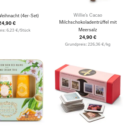
Willie’s Cacao
Weihnacht
(4er-Set)
Milchschokoladentrüffel mit
24,90 €
Meersalz
is: 6,23 €/Stück
24,90 €
Grundpreis: 226,36 €/kg