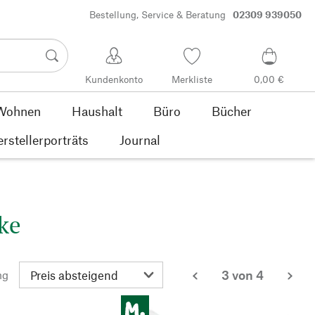
Bestellung, Service & Beratung
02309 939050
Kundenkonto
Merkliste
0,00 €
Wohnen
Haushalt
Büro
Bücher
rstellerporträts
Journal
ke
3 von 4
ng
zurück
wei