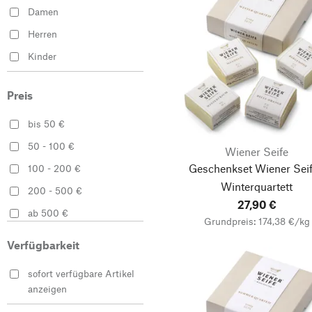
Damen
Jacken
Herren
Gesellschaftsspiele
Kinder
Kerzen
Mäntel
Preis
Seifen
bis 50 €
Gürtel
50 - 100 €
Wiener Seife
Pralinen
Geschenkset Wiener Sei
100 - 200 €
Decken
Winterquartett
200 - 500 €
Handcreme
27,90 €
ab 500 €
Nachtwäsche
Grundpreis: 174,38 €/kg
Räucherwerk &
Verfügbarkeit
Raumduft
sofort verfügbare Artikel
Trinkgläser
anzeigen
Klassische