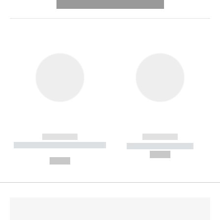
---------- --------------
------------
------------
----------- ----------- --------
----------- -----------
---
--,-- €
--,-- €