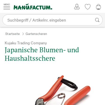
Zum Inhalt springen
Kundenkonto
Merkliste
0,0
Startseite
Gartenscheren
Kujaku Trading Company
Japanische Blumen- und
Haushaltsschere