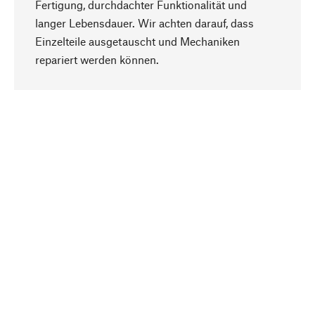
Fertigung, durchdachter Funktionalität und
langer Lebensdauer. Wir achten darauf, dass
Einzelteile ausgetauscht und Mechaniken
Nach oben
repariert werden können.
Bewusst
Nachhaltigkeit steht im Fokus unserer
Produktauswahl. Wir setzen auf natürliche
Inhaltsstoffe und Materialien, die gepflegt werden
können, sowie auf eine ressourcenschonende
und sozialverträgliche Produktion.