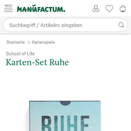
Zum Inhalt springen
Kundenkonto
Merkliste
0,0
Startseite
Kartenspiele
School of Life
Karten-Set Ruhe