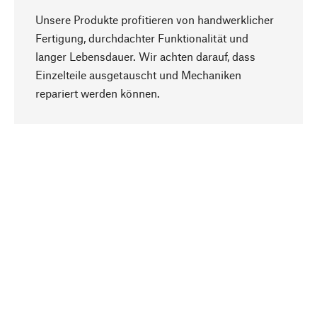
Unsere Produkte profitieren von handwerklicher
Fertigung, durchdachter Funktionalität und
langer Lebensdauer. Wir achten darauf, dass
Einzelteile ausgetauscht und Mechaniken
Nach oben
repariert werden können.
Bewusst
Nachhaltigkeit steht im Fokus unserer
Produktauswahl. Wir setzen auf natürliche
Inhaltsstoffe und Materialien, die gepflegt werden
können, sowie auf eine ressourcenschonende
und sozialverträgliche Produktion.