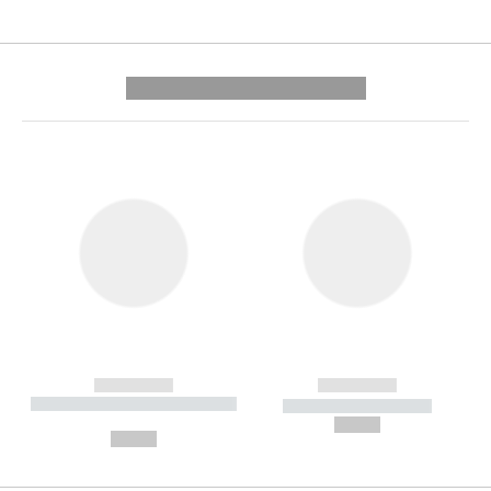
---------- --------------
------------
------------
----------- ----------- --------
----------- -----------
---
--,-- €
--,-- €