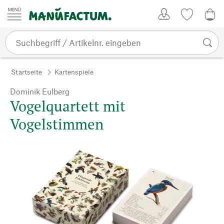
Zum Inhalt springen
Kundenkonto
Merkliste
0,0
Startseite
Kartenspiele
Dominik Eulberg
Vogelquartett mit
Vogelstimmen