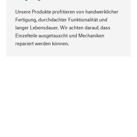
Unsere Produkte profitieren von handwerklicher
Fertigung, durchdachter Funktionalität und
langer Lebensdauer. Wir achten darauf, dass
Einzelteile ausgetauscht und Mechaniken
Nach oben
repariert werden können.
Bewusst
Nachhaltigkeit steht im Fokus unserer
Produktauswahl. Wir setzen auf natürliche
Inhaltsstoffe und Materialien, die gepflegt werden
können, sowie auf eine ressourcenschonende
und sozialverträgliche Produktion.