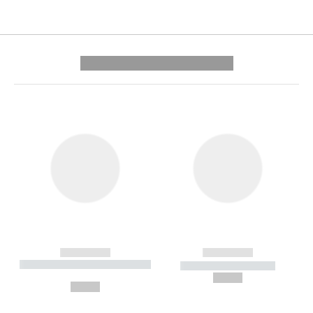
---------- --------------
------------
------------
----------- ----------- --------
----------- -----------
---
--,-- €
--,-- €