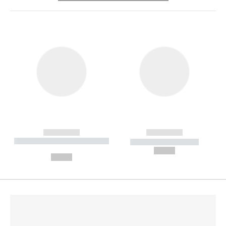
------------
------------
----------- ----------- --------
----------- -----------
---
--,-- €
--,-- €