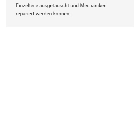
Einzelteile ausgetauscht und Mechaniken
Nach oben
repariert werden können.
Bewusst
Nachhaltigkeit steht im Fokus unserer
Produktauswahl. Wir setzen auf natürliche
Inhaltsstoffe und Materialien, die gepflegt werden
können, sowie auf eine ressourcenschonende
und sozialverträgliche Produktion.
Ausgewählt