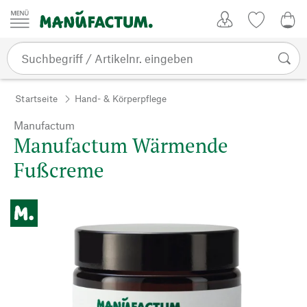
Zum Inhalt springen
Kundenkonto
Merkliste
0,0
Startseite
Hand- & Körperpflege
Manufactum
Manufactum Wärmende
Fußcreme