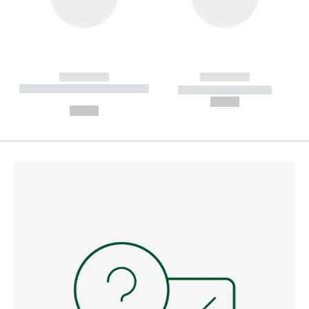
------------
------------
----------- ----------- --------
----------- -----------
---
--,-- €
--,-- €