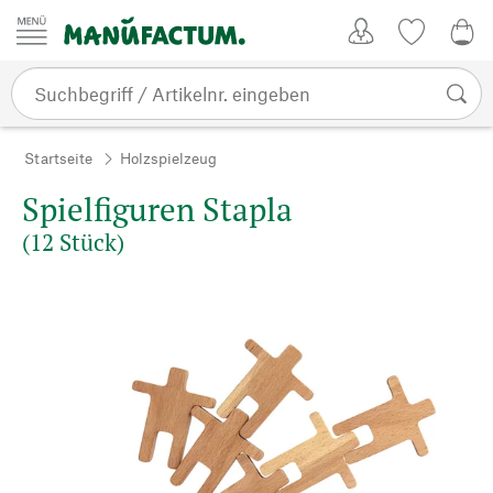
Zum Inhalt springen
Kundenkonto
Merkliste
0,0
Startseite
Holzspielzeug
Spielfiguren Stapla
(12 Stück)