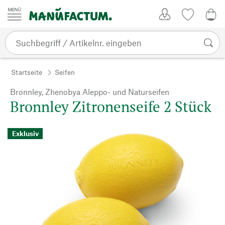
Zum Inhalt springen
Kundenkonto
Merkliste
0,0
Startseite
Seifen
Bronnley, Zhenobya Aleppo- und Naturseifen
Bronnley Zitronenseife 2 Stück
Exklusiv