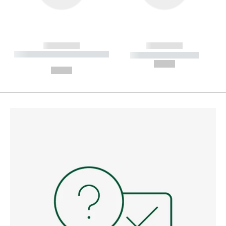
------------
------------
----------- ----------- --------
----------- -----------
---
--,-- €
--,-- €