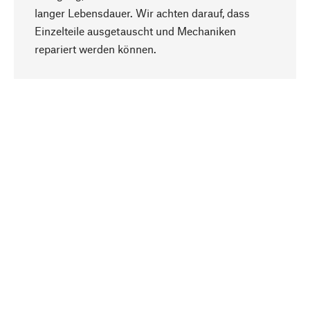
langer Lebensdauer. Wir achten darauf, dass
Einzelteile ausgetauscht und Mechaniken
Nach oben
repariert werden können.
Bewusst
Nachhaltigkeit steht im Fokus unserer
Produktauswahl. Wir setzen auf natürliche
Inhaltsstoffe und Materialien, die gepflegt werden
können, sowie auf eine ressourcenschonende
und sozialverträgliche Produktion.
Ausgewählt