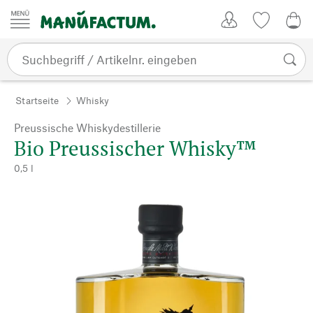
Zum Inhalt springen
Kundenkonto
Merkliste
0,0
Startseite
Whisky
Preussische Whiskydestillerie
Bio Preussischer Whisky™
0,5 l