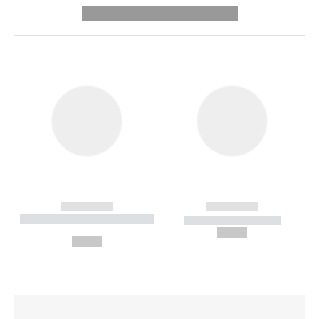
---------- --------------
------------
------------
----------- ----------- --------
----------- -----------
---
--,-- €
--,-- €