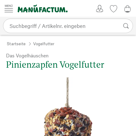
Zum Inhalt springen
Kundenkonto
Merkliste
0,0
Startseite
Vogelfutter
Das Vogelhäuschen
Pinienzapfen Vogelfutter