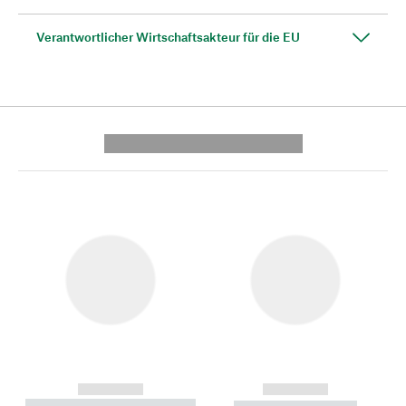
Verantwortlicher Wirtschaftsakteur für die EU
---------- --------------
------------
------------
----------- ----------- --------
----------- -----------