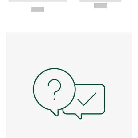
---
--,-- €
--,-- €