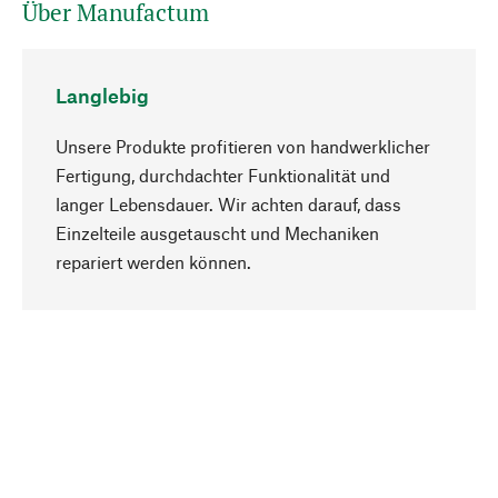
Über Manufactum
Langlebig
Unsere Produkte profitieren von handwerklicher
Fertigung, durchdachter Funktionalität und
langer Lebensdauer. Wir achten darauf, dass
Einzelteile ausgetauscht und Mechaniken
Nach oben
repariert werden können.
Bewusst
Nachhaltigkeit steht im Fokus unserer
Produktauswahl. Wir setzen auf natürliche
Inhaltsstoffe und Materialien, die gepflegt werden