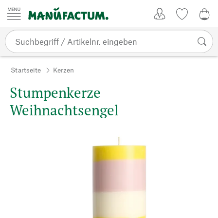
Zum Inhalt springen
Kundenkonto
Merkliste
0,0
Startseite
Kerzen
Stumpenkerze
Weihnachtsengel