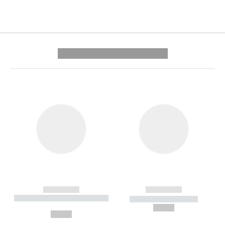
---------- --------------
------------
------------
----------- ----------- --------
----------- -----------
---
--,-- €
--,-- €