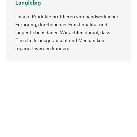
Langlebig
Unsere Produkte profitieren von handwerklicher
Fertigung, durchdachter Funktionalität und
langer Lebensdauer. Wir achten darauf, dass
Einzelteile ausgetauscht und Mechaniken
Nach oben
repariert werden können.
Bewusst
Nachhaltigkeit steht im Fokus unserer
Produktauswahl. Wir setzen auf natürliche
Inhaltsstoffe und Materialien, die gepflegt werden
können, sowie auf eine ressourcenschonende
und sozialverträgliche Produktion.