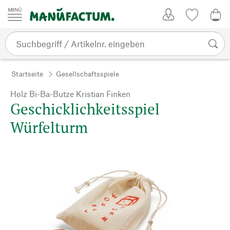
Zum Inhalt springen
Kundenkonto
Merkliste
0,0
Startseite
Gesellschaftsspiele
Holz Bi-Ba-Butze Kristian Finken
Geschicklichkeitsspiel
Würfelturm