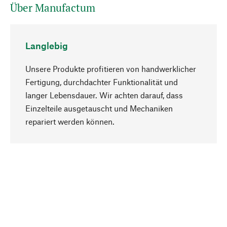
Über Manufactum
Langlebig
Unsere Produkte profitieren von handwerklicher
Fertigung, durchdachter Funktionalität und
langer Lebensdauer. Wir achten darauf, dass
Einzelteile ausgetauscht und Mechaniken
Nach oben
repariert werden können.
Bewusst
Nachhaltigkeit steht im Fokus unserer
Produktauswahl. Wir setzen auf natürliche
Inhaltsstoffe und Materialien, die gepflegt werden